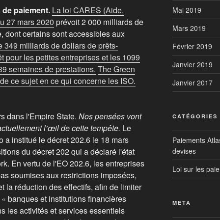
s de paiement.
La loi CARES (Aide,
Mai 2019
du 27 mars 2020
prévoit 2 000 milliards de
Mars 2019
, dont certains sont accessibles aux
te 349 milliards de dollars de prêts-
Février 2019
êt pour les petites entreprises et les 1099
Janvier 2019
 39 semaines de prestations.
The Green
t de ce sujet en ce qui concerne les ISO.
Janvier 2017
rs dans l'Empire State.
Nos pensées vont
CATÉGORIES
ctuellement l’œil de cette tempête.
Le
 institué le décret 202.6 le 18 mars
Paiements Atlas 
devises
tions du décret 202 qui a déclaré l'état
k. En vertu de l'EO 202.6, les entreprises
Loi sur les pai
 pas soumises aux restrictions imposées,
 la réduction des effectifs, afin de limiter
« banques et institutions financières
META
 les activités et services essentiels