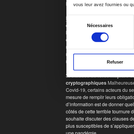
Le formulaire de candidature pe
vous leur avez fournies ou qu'
Le décret 202.9
, daté du 21 mar
Sélection
de promulguer des règlements d
Nécessaires
du
lesquels les frais d'utilisation d
consentement
découvert et de retard sur les ca
modifiés pour tenir compte des 
new-yorkais et la sécurité et la 
réglementées.
Refuser
3. Clauses de force majeure d
cryptographiques
Malheureuse
Covid-19, certains acteurs du s
mesure de remplir leurs obligatio
d’information est de donner qu
côtés de cette terrible tournure
souhaite discuter des clauses de
plus susceptibles de s’appliquer
une pandémie.