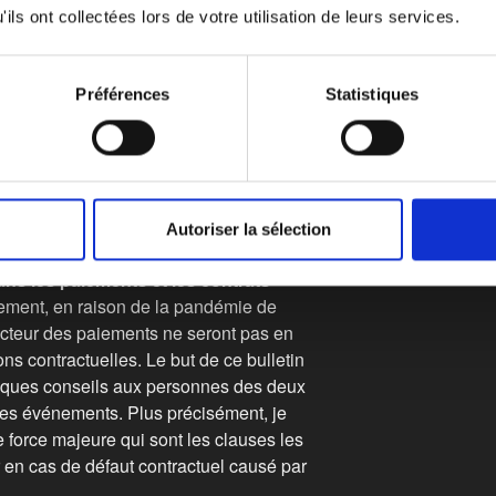
ut être trouvé
ici
.
ils ont collectées lors de votre utilisation de leurs services.
Politique de coo
Paiement
s 2020, donne au surintendant le pouvoir
'urgence pour la période d'urgence selon
Préférences
Statistiques
es guichets automatiques, les frais de
rtes de crédit peuvent être restreints ou
impacts financiers sur Les consommateurs
solidité des entités agréées ou
Autoriser la sélection
ans les paiements et les contrats
ment, en raison de la pandémie de
ecteur des paiements ne seront pas en
ns contractuelles. Le but de ce bulletin
elques conseils aux personnes des deux
 des événements. Plus précisément, je
 force majeure qui sont les clauses les
 en cas de défaut contractuel causé par