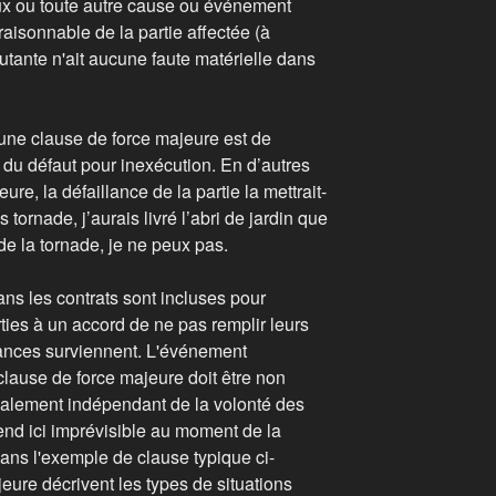
x ou toute autre cause ou événement
raisonnable de la partie affectée (à
utante n'ait aucune faute matérielle dans
 une clause de force majeure est de
ie du défaut pour inexécution. En d’autres
re, la défaillance de la partie la mettrait-
 tornade, j’aurais livré l’abri de jardin que
 la tornade, je ne peux pas.
ns les contrats sont incluses pour
ties à un accord de ne pas remplir leurs
stances surviennent. L'événement
 clause de force majeure doit être non
galement indépendant de la volonté des
tend ici imprévisible au moment de la
ns l'exemple de clause typique ci-
eure décrivent les types de situations