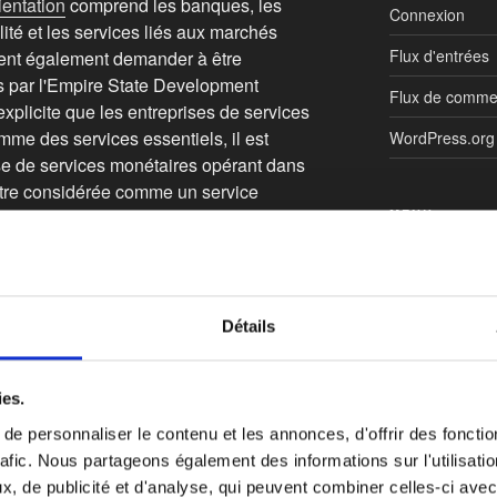
ientation
comprend les banques, les
Connexion
lité et les services liés aux marchés
Flux d'entrées
vent également demander à être
 par l'Empire State Development
Flux de comme
explicite que les entreprises de services
me des services essentiels, il est
WordPress.org
e de services monétaires opérant dans
tre considérée comme un service
MENU
Cabinet
une page, où le demandeur doit inclure :
Services Finte
Détails
Boîte à outils
Boîte à outi
ies.
uelles l'entreprise s'inscrit dans les
Paiements At
devises
e personnaliser le contenu et les annonces, d'offrir des fonctio
rafic. Nous partageons également des informations sur l'utilisati
Contact – Cons
, de publicité et d'analyse, qui peuvent combiner celles-ci avec