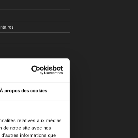
ntaires
ch.law®
À propos des cookies
ls Fintech
las et mises à jour de la loi sur les
nnalités relatives aux médias
on de notre site avec nos
erver
 d'autres informations que