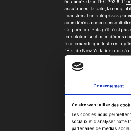
énumérés dans l'EO 202.6. L'
or
assurances, la paie, la comptabi
financiers. Les entreprises peu
considérées comme essentielles
Corporation. Puisqu'il n'est pas 
monétaires sont considérées com
recommandé que toute entrepris
l'État de New York demande à ê
essentiel.
La demande est un formulaire d'
Nom
Coordonnées
Consentement
Nombre d'employés
Description de l'entreprise
Ce site web utilise des cook
Description des raisons pour lesq
paramètres de l'EO 202.6
Les cookies nous permettent d
sociaux et d'analyser notre t
L'EO 202.6 peut être trouvé
ici
.
partenaires de médias sociaux