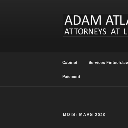
Aller
au
contenu
FINTECH L
Loi Fintech pour les paiements, 
Cabinet
Services Fintech.la
Paiement
MOIS:
MARS 2020