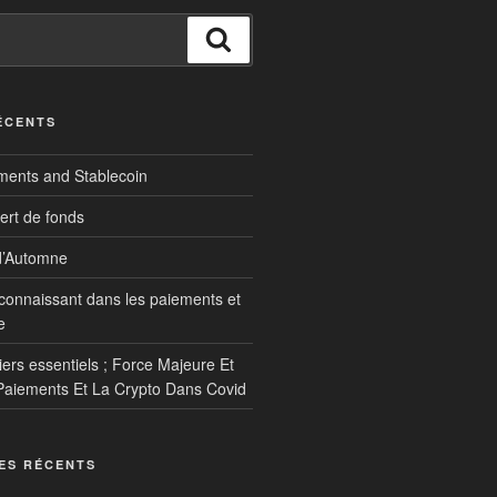
Recherche
ÉCENTS
ments and Stablecoin
ert de fonds
d’Automne
econnaissant dans les paiements et
e
iers essentiels ; Force Majeure Et
Paiements Et La Crypto Dans Covid
ES RÉCENTS